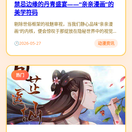
禁忌边缘的丹青盛宴——“亲亲漫画”的
美学符码
剔除世俗框架的祛魅审视，当我们静心品味“亲亲漫
画”的内核，便会惊叹于那绽放在隐秘世界中的视觉盛
景。这是一座不受主流商业动画条框束缚的创作试验
2026-05-27
动漫资讯
场，在这里，线条的流
热门