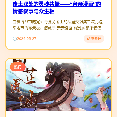
废土深处的灵魂共振——“亲亲漫画”的
情感叙事与众生相
当赛博都市的霓虹与荒芜废土的寒露交织成二次元边
缘地带的布景板，潜藏于“亲亲漫画”深处的绝不仅仅
是一帧帧光怪陆离的画面。在这片充满禁忌的隐秘树
2026-05-27
动漫资讯
海之中，创作者们更像
热门