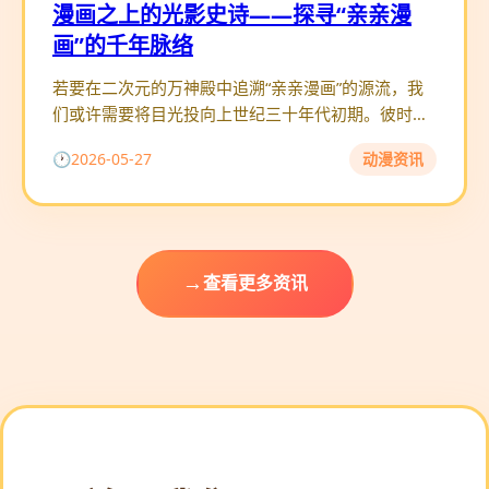
漫画之上的光影史诗——探寻“亲亲漫
画”的千年脉络
若要在二次元的万神殿中追溯“亲亲漫画”的源流，我
们或许需要将目光投向上世纪三十年代初期。彼时，
整个东方还沉浸在近代化的阵痛与觉醒之中，而一种
2026-05-27
动漫资讯
隐秘而先锋的影像美学
查看更多资讯